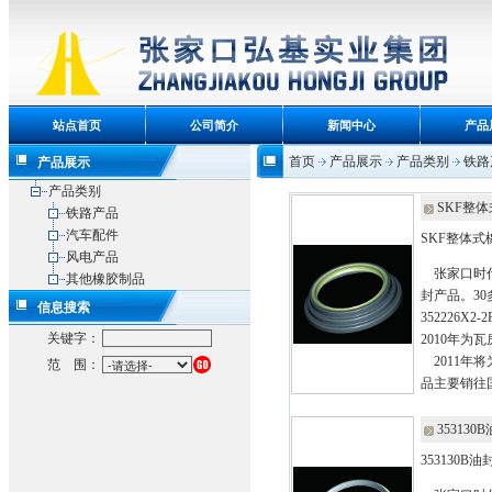
站点首页
公司简介
新闻中心
产品
首页
产品展示
产品类别
铁路
产品展示
产品类别
SKF整
铁路产品
汽车配件
SKF整体式
风电产品
张家口时代
其他橡胶制品
封产品。30
信息搜索
352226X2
关键字：
2010年
2011年
范 围：
品主要销往
353130
353130B油